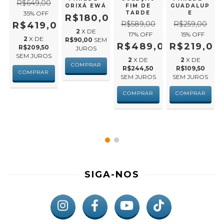
R$649,00
ORIXÁ EWÁ
FIM DE
GUADALUP
-
35
% OFF
TARDE
E
R$180,00
R$589,00
R$259,00
R$419,00
O
2
X DE
17
% OFF
15
% OFF
00
2
X DE
R$90,00
SEM
R$489,00
R$219,00
R$209,50
JUROS
SEM JUROS
2
X DE
2
X DE
M
R$244,50
R$109,50
SEM JUROS
SEM JUROS
SIGA-NOS