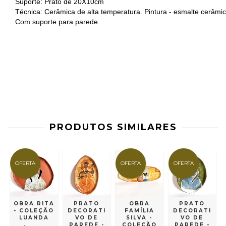
Suporte: Prato de 20X10cm
Técnica: Cerâmica de alta temperatura. Pintura - esmalte cerâmic
Com suporte para parede.
PRODUTOS SIMILARES
OFERTA
OFERTA
OFERTA
OBRA RITA
PRATO
OBRA
PRATO
I
- COLEÇÃO
DECORATI
FAMÍLIA
DECORATI
LUANDA
VO DE
SILVA -
VO DE
PAREDE -
COLEÇÃO
PAREDE -